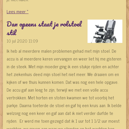
Lees meer »
Dan opeens staat je rolstoel
stil
10 jul 2020
11:09
Ik heb al meerdere malen problemen gehad met mijn stoel. De
accu is al meerdere keren vervangen en weer liet hij me gisteren
in de steek. Met mijn moeder ging ik een stukje rijden en achter
het ziekenhuis deed mijn stoel het niet meer. We draaien om en
kijken of we thuis kunnen komen. Dat was nog een hele opgave.
De accu gaf aan leeg te zijn, terwijl we met een volle accu
vertrokken. Met horten en stoten kwamen we tot voorbij het
parkje. Daarna toeterde de stoel en gaf hij een kruis aan. Ik belde
welzorg nog een keer en gaf aan dat ik niet verder durfde te
rijden. Er werd me toen gezegd dat ik 1 uur tot 1 1/2 uur moest
wachten, we gaven aan waar we stonden en het wachten kon