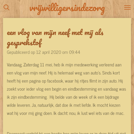
vrijwilligersindezorg
Ga
direct
naar
een vlog van mijn neef met mij als
de
gesprekstof
hoofdinhoud
Gepubliceerd op 12 april 2020 om 09:44
Vandaag, Zaterdag 11 mei, heb ik mijn medewerking verleend aan
een vlog van mijn neef. Hij is helemaal weg van auto's. Sinds kort
heeft hij een pagina op facebook, waar hij ritjes filmt in zijn auto. Hij
zoekt voor ieder vlog een begin en eindbestemming en vandaag was
ik zijn eindbestemming. Hij belde van de week of ik een bijdrage
wilde leveren. Ja, natuurlijk, dat doe ik met liefde. Ik mocht kiezen
wat hij voor mij ging doen. Ik dacht: nou, ik lust wel iets van de mac.
Daarnaast verteld hij een beetje hoe mijn leven er in deze tijd uit ziet,