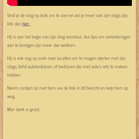
Vind je de vlog nu leuk om te zien en wil je meer van zijn vlogs zijn,
klik dan
hier
Hij is aan het begin van zijn vlog avontuur, dus tips om verbeteringen
aan te brengen zijn meer dan welkom.
Hij is ook nog op zoek naar locaties om te mogen starten met zijn
vlogs, liefst autobedrijven, of bedrijven die met auto's iets te maken
hebben.
Neem contact op met hem via de link in dit bericht en help hem op
weg.
Mijn dank is groot.