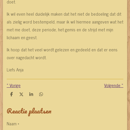
doet.
Ik wil even heel duidelijk maken dat het niet de bedoeling dat dit
als zielig word bestempeld, maar ik wil hiermee aangeven wat het
met me doet, deze periode, het gemis en de strijd met mijn
lichaam en geest.
Ik hoop dat het veel wordt gelezen en gedeeld en dat er eens
over nagedacht wordt.
Liefs Anja
«
Vorige
Volgende
»
D
D
S
D
e
e
h
e
l
e
a
l
Reactie plaatsen
e
l
r
e
n
e
n
Naam *