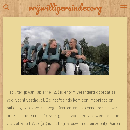
vrijwilligersindezorg
Ga
direct
naar
de
hoofdinhoud
Het uiterlijk van Fabienne (21) is enorm veranderd doordat ze
veel vocht vasthoudt. Ze heeft sinds kort een 'moonface en
buffelrug', zoals ze zelf zegt. Daarom laat Fabienne een nieuwe
pruik aanmeten met éxtra lang haar, zodat ze zich weer iets meer
zichzelf voelt. Alex (31) is met zijn vrouw Linda en zoontje Aaron