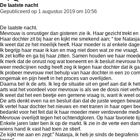
De laatste nacht
Gepubliceerd op 1 augustus 2019 om 10:56
De laatste nacht.
Mevrouw is onrustiger dan gisteren zie ik. Haar gezicht trekt e
Haar dochter zit bij haar en kijkt me smekend aan; “ toe Natasja, 
Ik weet dat ze het moeilijk heeft. Haar moeder is al enkele d
Ik begrijp haar maar ik kan en mag niet doen wat ze me vraagt.
Ik zet koffie en ga bij haar zitten. Samen houden we haar moed
Ik merk dat de onrust nog wat toeneemt en ik besluit mevrouw h
weer medicijnen nodig heeft zeg ik tegen haar dochter dat ik g
Ik probeer mevrouw met behulp van haar dochter in een zo comf
ongemak en pijn heeft in het proces van overlijden.
Daarna bel ik de arts. Ik leg de situatie uit en geef aan dat ik 
arts wat het voordeel voor mevrouw is als we de dosis niet ver
Ik weet dat het een beetje een gemene vraag is, want ik weet 
De arts denkt even na en besluit dan dat de juiste wegen bewa
Ik vertel haar dochter het nieuws en met tranen in haar ogen be
bedankt voor het feit dat ik haar moeder meer verdovende medic
Mevrouw overlijdt tegen het ochtendgloren. Op haar favoriete tij
Enkele jaren later ben ik op de markt. Ik zie in de verte een d
wiens hand ik vast had toen ze stierf.
Ze kijkt me aan en zegt:” Natasja, ik heb je sinds de begrafeni