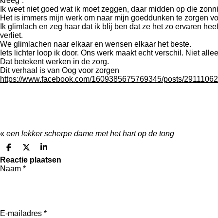
kreeg”.
Ik weet niet goed wat ik moet zeggen, daar midden op die zon
Het is immers mijn werk om naar mijn goeddunken te zorgen voo
Ik glimlach en zeg haar dat ik blij ben dat ze het zo ervaren
verliet.
We glimlachen naar elkaar en wensen elkaar het beste.
Iets lichter loop ik door. Ons werk maakt echt verschil. Niet al
Dat betekent werken in de zorg.
Dit verhaal is van Oog voor zorgen
https://www.facebook.com/1609385675769345/posts/29111
«
een lekker scherpe dame met het hart op de tong
D
D
S
e
e
h
Reactie plaatsen
l
e
a
Naam *
e
l
r
n
e
E-mailadres *