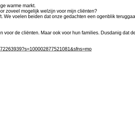
nige warme markt.
r zoveel mogelijk welzijn voor mijn cliënten?
 heeft. We voelen beiden dat onze gedachten een ogenblik terug
leen voor de cliënten. Maar ook voor hun families. Dusdanig dat d
06272263939?s=100002877521081&sfns=mo