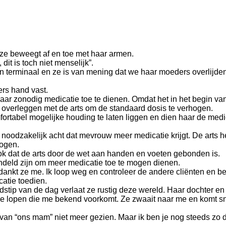
n ze beweegt af en toe met haar armen.
dit is toch niet menselijk”.
agen terminaal en ze is van mening dat we haar moeders overlij
ers hand vast.
aar zonodig medicatie toe te dienen. Omdat het in het begin va
a overleggen met de arts om de standaard dosis te verhogen.
ortabel mogelijke houding te laten liggen en dien haar de medi
het noodzakelijk acht dat mevrouw meer medicatie krijgt. De arts h
hogen.
ook dat de arts door de wet aan handen en voeten gebonden is.
ndeld zijn om meer medicatie toe te mogen dienen.
dankt ze me. Ik loop weg en controleer de andere cliënten en be
atie toedien.
dstip van de dag verlaat ze rustig deze wereld. Haar dochter en 
ame lopen die me bekend voorkomt. Ze zwaait naar me en komt sne
s van “ons mam” niet meer gezien. Maar ik ben je nog steeds zo 