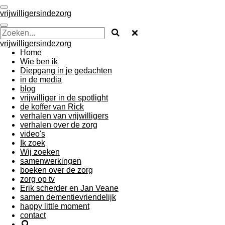
Ga
vrijwilligersindezorg
direct
naar
de
vrijwilligersindezorg
hoofdinhoud
Home
Wie ben ik
Diepgang in je gedachten
in de media
blog
vrijwilliger in de spotlight
de koffer van Rick
verhalen van vrijwilligers
verhalen over de zorg
video's
Ik zoek
Wij zoeken
samenwerkingen
boeken over de zorg
zorg op tv
Erik scherder en Jan Veane
samen dementievriendelijk
happy little moment
contact