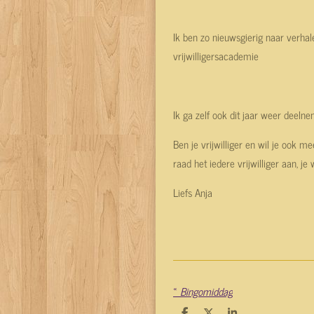
Ik ben zo nieuwsgierig naar verh
vrijwilligersacademie
Ik ga zelf ook dit jaar weer deeln
Ben je vrijwilliger en wil je ook m
raad het iedere vrijwilliger aan, je 
Liefs Anja
«
Bingomiddag