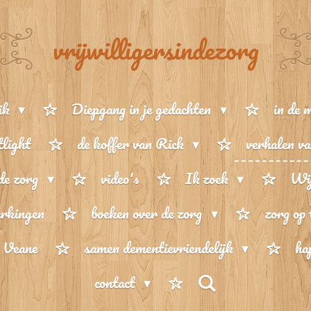
vrijwilligersindezorg
ik
Diepgang in je gedachten
in de 
tlight
de koffer van Rick
verhalen va
de zorg
video's
Ik zoek
Wij
rkingen
boeken over de zorg
zorg op
n Veane
samen dementievriendelijk
ha
contact