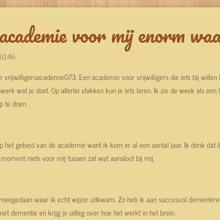
sacademie voor mij enorm wa
 10:46
rijwilligersacademie073. Een academie voor vrijwilligers die iets bij willen 
gerswerk wat je doet. Op allerlei vlakken kun je iets leren. Ik zie de week als 
p te doen.
op het gebied van de academie want ik kom er al een aantal jaar. Ik denk da
moment niets voor mij tussen zat wat aansloot bij mij.
 meegedaan waar ik echt wijzer uitkwam. Zo heb ik aan succesvol dementeren
 dementie en krijg je uitleg over hoe het werkt in het brein.