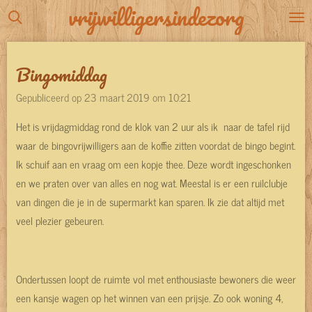
vrijwilligersindezorg
Ga
direct
naar
Bingomiddag
de
hoofdinhoud
Gepubliceerd op 23 maart 2019 om 10:21
Het is vrijdagmiddag rond de klok van 2 uur als ik naar de tafel rijd
waar de bingovrijwilligers aan de koffie zitten voordat de bingo begint.
Ik schuif aan en vraag om een kopje thee. Deze wordt ingeschonken
en we praten over van alles en nog wat. Meestal is er een ruilclubje
van dingen die je in de supermarkt kan sparen. Ik zie dat altijd met
veel plezier gebeuren.
Ondertussen loopt de ruimte vol met enthousiaste bewoners die weer
een kansje wagen op het winnen van een prijsje. Zo ook woning 4,