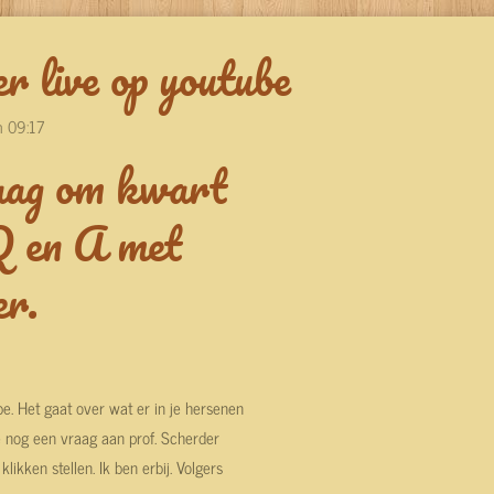
r live op youtube
m 09:17
aag om kwart
Q en A met
er.
e. Het gaat over wat er in je hersenen
je nog een vraag aan prof. Scherder
likken stellen. Ik ben erbij. Volgers