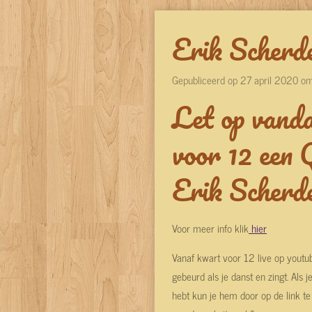
Erik Scherde
Gepubliceerd op 27 april 2020 o
Let op vand
voor 12 een 
Erik Scherd
Voor meer info klik
hier
Vanaf kwart voor 12 live op youtub
gebeurd als je danst en zingt. Als 
hebt kun je hem door op de link te k