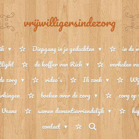
vrijwilligersindezorg
ik
Diepgang in je gedachten
in de 
tlight
de koffer van Rick
verhalen va
de zorg
video's
Ik zoek
Wij
rkingen
boeken over de zorg
zorg op
n Veane
samen dementievriendelijk
ha
contact