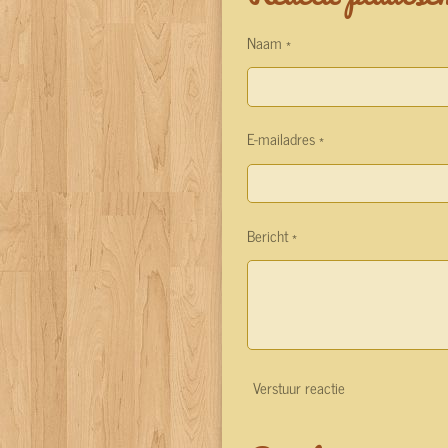
Naam *
E-mailadres *
Bericht *
Verstuur reactie