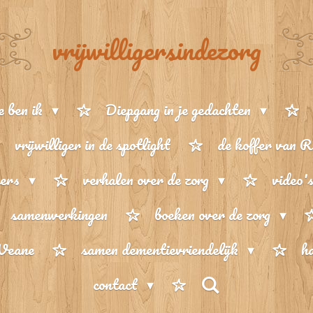
vrijwilligersindezorg
 ben ik
Diepgang in je gedachten
vrijwilliger in de spotlight
de koffer van 
gers
verhalen over de zorg
video'
samenwerkingen
boeken over de zorg
 Veane
samen dementievriendelijk
h
contact