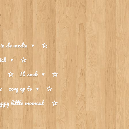
in de media
Rick
s
Ik zoek
zorg op tv
appy little moment