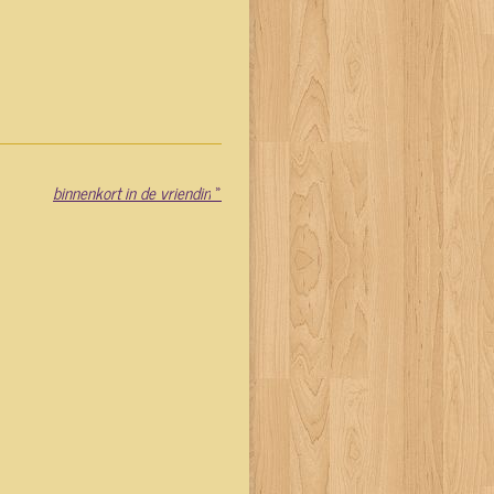
binnenkort in de vriendin
»