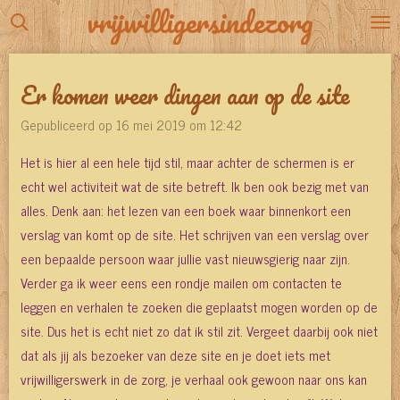
vrijwilligersindezorg
Ga
direct
naar
Er komen weer dingen aan op de site
de
hoofdinhoud
Gepubliceerd op 16 mei 2019 om 12:42
Het is hier al een hele tijd stil, maar achter de schermen is er
echt wel activiteit wat de site betreft. Ik ben ook bezig met van
alles. Denk aan: het lezen van een boek waar binnenkort een
verslag van komt op de site. Het schrijven van een verslag over
een bepaalde persoon waar jullie vast nieuwsgierig naar zijn.
Verder ga ik weer eens een rondje mailen om contacten te
leggen en verhalen te zoeken die geplaatst mogen worden op de
site. Dus het is echt niet zo dat ik stil zit. Vergeet daarbij ook niet
dat als jij als bezoeker van deze site en je doet iets met
vrijwilligerswerk in de zorg, je verhaal ook gewoon naar ons kan