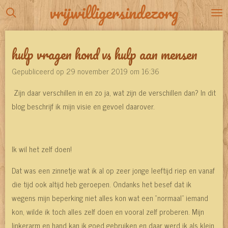
vrijwilligersindezorg
Ga
direct
naar
hulp vragen hond vs hulp aan mensen
de
hoofdinhoud
Gepubliceerd op 29 november 2019 om 16:36
Zijn daar verschillen in en zo ja, wat zijn de verschillen dan? In dit
blog beschrijf ik mijn visie en gevoel daarover.
Ik wil het zelf doen!
Dat was een zinnetje wat ik al op zeer jonge leeftijd riep en vanaf
die tijd ook altijd heb geroepen. Ondanks het besef dat ik
wegens mijn beperking niet alles kon wat een “normaal” iemand
kon, wilde ik toch alles zelf doen en vooral zelf proberen. Mijn
linkerarm en hand kan ik goed gebruiken en daar werd ik als klein