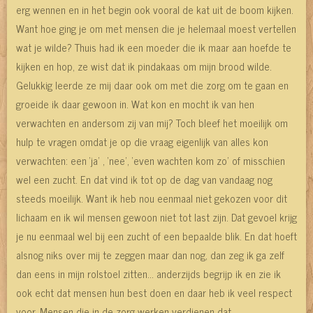
erg wennen en in het begin ook vooral de kat uit de boom kijken.
Want hoe ging je om met mensen die je helemaal moest vertellen
wat je wilde? Thuis had ik een moeder die ik maar aan hoefde te
kijken en hop, ze wist dat ik pindakaas om mijn brood wilde.
Gelukkig leerde ze mij daar ook om met die zorg om te gaan en
groeide ik daar gewoon in. Wat kon en mocht ik van hen
verwachten en andersom zij van mij? Toch bleef het moeilijk om
hulp te vragen omdat je op die vraag eigenlijk van alles kon
verwachten: een ‘ja’ , ‘nee’, ‘even wachten kom zo’ of misschien
wel een zucht. En dat vind ik tot op de dag van vandaag nog
steeds moeilijk. Want ik heb nou eenmaal niet gekozen voor dit
lichaam en ik wil mensen gewoon niet tot last zijn. Dat gevoel krijg
je nu eenmaal wel bij een zucht of een bepaalde blik. En dat hoeft
alsnog niks over mij te zeggen maar dan nog, dan zeg ik ga zelf
dan eens in mijn rolstoel zitten… anderzijds begrijp ik en zie ik
ook echt dat mensen hun best doen en daar heb ik veel respect
voor. Mensen die in de zorg werken verdienen dat.