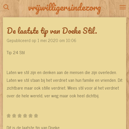
vrijwilligersindezorg
Ga
direct
naar
De laatste tip van Doeke Stil.
de
hoofdinhoud
Gepubliceerd op 1 mei 2020 om 10:06
Tip 24 Stil
Laten we stil zijn en denken aan de mensen die zijn overleden.
Laten we stil staan bij het verdriet van hun familie en vrienden. Dit
zichtbare maar ook stille verdriet. Wees stil voor al het verdriet
over de hele wereld, ver weg maar ook heel dichtbij.
🌼 🌼 🌼 🌼 🌼 🌼
Dit is de laatste tip van Doeke,