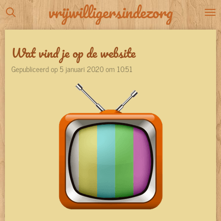
vrijwilligersindezorg
Ga
direct
naar
Wat vind je op de website
de
hoofdinhoud
Gepubliceerd op 5 januari 2020 om 10:51