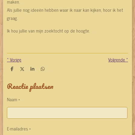
maken.
Als jullie nog ideeën hebben waar ik naar kan kijken, hoor ik het
graag.
Ik hou jullie van mijn zoektocht op de hoogte.
«
Vorige
Volgende
»
D
D
S
D
e
e
h
e
l
e
a
l
Reactie plaatsen
e
l
r
e
n
e
n
Naam *
E-mailadres *