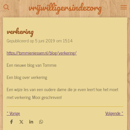
vrijwilligersindezorg
Ga
direct
naar
verkering
de
hoofdinhoud
Gepubliceerd op 5 juni 2019 om 15:14
https://tommieniessen.nl/blog/verkering/
Een nieuwe blog van Tommie
Een blog over verkering
Een wijze les van een oudere dame die je even leert hoe het moet
met verkering. Mooi geschreven!
«
Vorige
Volgende
»
D
D
S
D
e
e
h
e