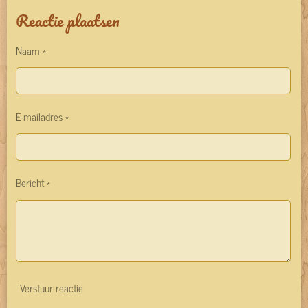
l
e
a
l
Reactie plaatsen
e
l
r
e
n
e
n
Naam *
E-mailadres *
Bericht *
Verstuur reactie