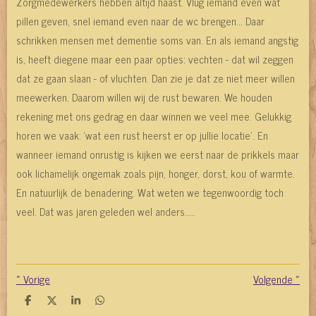
Zorgmedewerkers hebben altijd haast. Vlug iemand even wat
pillen geven, snel iemand even naar de wc brengen... Daar
schrikken mensen met dementie soms van. En als iemand angstig
is, heeft diegene maar een paar opties: vechten - dat wil zeggen
dat ze gaan slaan - of vluchten. Dan zie je dat ze niet meer willen
meewerken. Daarom willen wij de rust bewaren. We houden
rekening met ons gedrag en daar winnen we veel mee. Gelukkig
horen we vaak: ‘wat een rust heerst er op jullie locatie’. En
wanneer iemand onrustig is kijken we eerst naar de prikkels maar
ook lichamelijk ongemak zoals pijn, honger, dorst, kou of warmte.
En natuurlijk de benadering. Wat weten we tegenwoordig toch
veel. Dat was jaren geleden wel anders.....
«
Vorige
Volgende
»
D
D
S
D
e
e
h
e