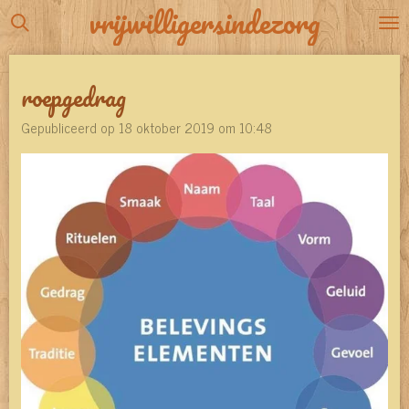
vrijwilligersindezorg
Ga
direct
naar
roepgedrag
de
hoofdinhoud
Gepubliceerd op 18 oktober 2019 om 10:48