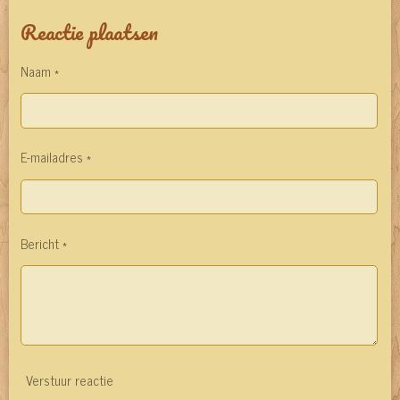
l
e
a
l
Reactie plaatsen
e
l
r
e
n
e
n
Naam *
E-mailadres *
Bericht *
Verstuur reactie