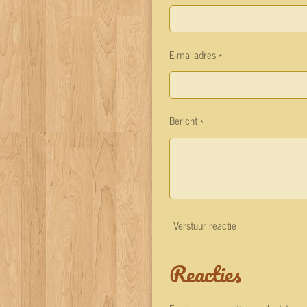
E-mailadres *
Bericht *
Verstuur reactie
Reacties