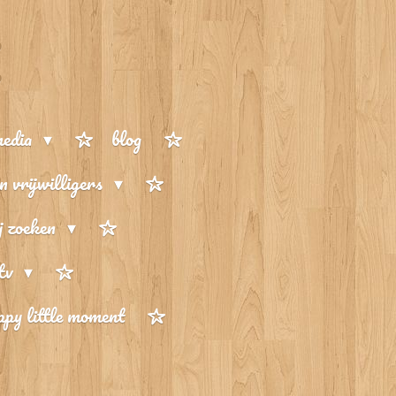
media
blog
n vrijwilligers
 zoeken
 tv
ppy little moment