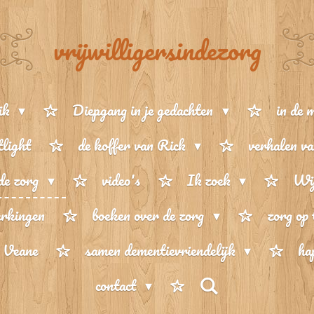
vrijwilligersindezorg
ik
Diepgang in je gedachten
in de 
tlight
de koffer van Rick
verhalen va
de zorg
video's
Ik zoek
Wij
rkingen
boeken over de zorg
zorg op
n Veane
samen dementievriendelijk
ha
contact