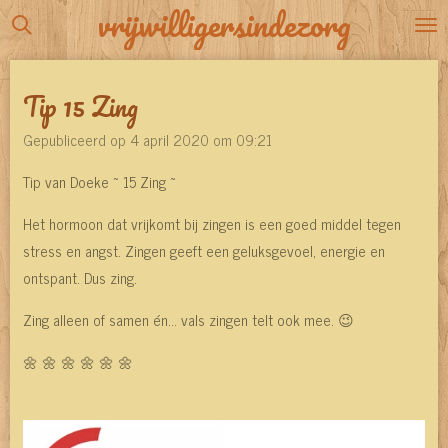
vrijwilligersindezorg
Ga
direct
naar
Tip 15 Zing
de
hoofdinhoud
Gepubliceerd op 4 april 2020 om 09:21
Tip van Doeke ~ 15 Zing ~
Het hormoon dat vrijkomt bij zingen is een goed middel tegen
stress en angst. Zingen geeft een geluksgevoel, energie en
ontspant. Dus zing.
Zing alleen of samen én... vals zingen telt ook mee. 😉
🌼 🌼 🌼 🌼 🌼 🌼