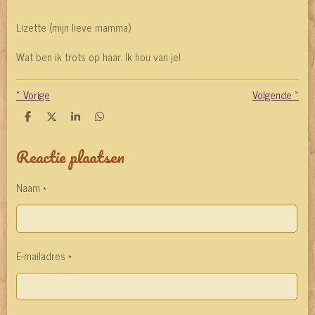
Lizette (mijn lieve mamma)
Wat ben ik trots op haar. Ik hou van je!
«
Vorige
Volgende
»
D
D
S
D
e
e
h
e
l
e
a
l
Reactie plaatsen
e
l
r
e
n
e
n
Naam *
E-mailadres *